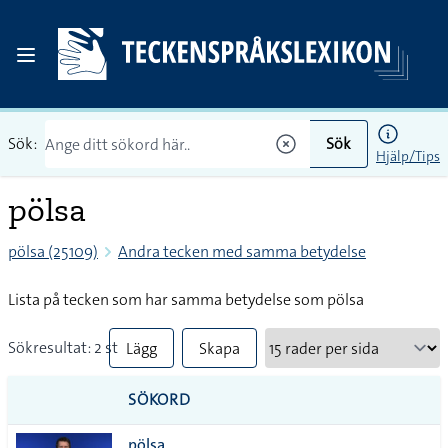
Sök:
Sök
Hjälp/Tips
pölsa
pölsa (25109)
Andra tecken med samma betydelse
Lista på tecken som har samma betydelse som pölsa
Sökresultat: 2 st
Lägg
Skapa
till
PDF
SÖKORD
alla i
pölsa