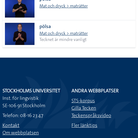
lista
Mat och dryck > maträtter
pölsa
Mat och dryck > maträtter
Tecknet är mindre vanligt
STOCKHOLMS UNIVERSITET
ANDRA WEBBPLATSER
Inst. för lingvistik
STS-korpus
SE-106 91 Stockholm
Gilla Tecken
Telefon: 08-16 23 47
Teckenspråksvideo
Kontakt
Fler länktips
Om webbplatsen