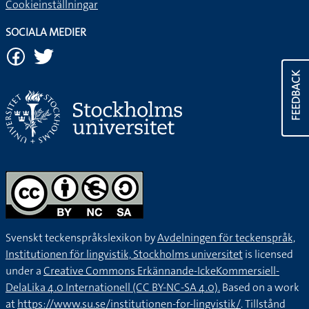
Cookieinställningar
SOCIALA MEDIER
FEEDBACK
Svenskt teckenspråkslexikon by
Avdelningen för teckenspråk,
Institutionen för lingvistik, Stockholms universitet
is licensed
under a
Creative Commons Erkännande-IckeKommersiell-
DelaLika 4.0 Internationell (CC BY-NC-SA 4.0).
Based on a work
at
https://www.su.se/institutionen-for-lingvistik/
. Tillstånd