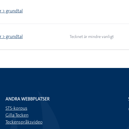
or > grundtal
or > grundtal
Tecknet är mindre vanligt
ANDRA WEBBPLATSER
STS-korpus
Gilla Tecken
Teckenspråksvideo