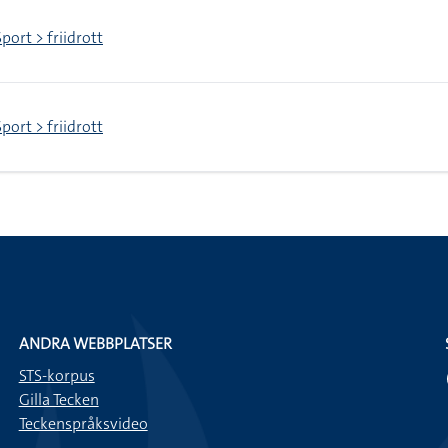
Sport > friidrott
Sport > friidrott
ANDRA WEBBPLATSER
STS-korpus
Gilla Tecken
Teckenspråksvideo