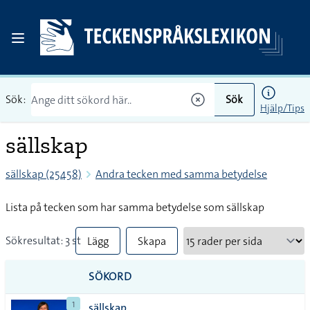
Sök:
Sök
Hjälp/Tips
sällskap
sällskap (25458)
Andra tecken med samma betydelse
Lista på tecken som har samma betydelse som sällskap
Sökresultat: 3 st
Lägg
Skapa
till
PDF
SÖKORD
alla i
1
sällskap