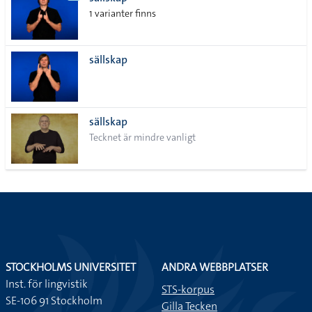
lista
1 varianter finns
sällskap
sällskap
Tecknet är mindre vanligt
STOCKHOLMS UNIVERSITET
ANDRA WEBBPLATSER
Inst. för lingvistik
STS-korpus
SE-106 91 Stockholm
Gilla Tecken