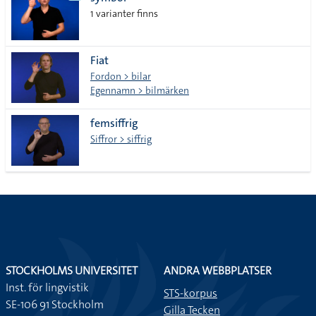
lista
1 varianter finns
Fiat
Fordon > bilar
Egennamn > bilmärken
femsiffrig
Siffror > siffrig
STOCKHOLMS UNIVERSITET
ANDRA WEBBPLATSER
Inst. för lingvistik
STS-korpus
SE-106 91 Stockholm
Gilla Tecken