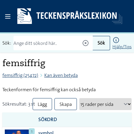
Sök:
Sök
Hjälp/Tips
femsiffrig
femsiffrig (25472)
Kan även betyda
Teckenformen för femsiffrig kan också betyda
Sökresultat: 3 st
Lägg
Skapa
till
PDF
SÖKORD
alla i
1
symbol