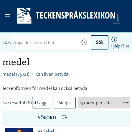
Sök:
Sök
Hjälp/Tips
medel
medel (25721)
Kan även betyda
Teckenformen för medel kan också betyda
Sökresultat: 16 st
Lägg
Skapa
till
PDF
SÖKORD
alla i
variabel