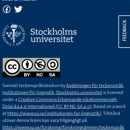
FEEDBACK
Svenskt teckenspråkslexikon by
Avdelningen för teckenspråk,
Institutionen för lingvistik, Stockholms universitet
is licensed
under a
Creative Commons Erkännande-IckeKommersiell-
DelaLika 4.0 Internationell (CC BY-NC-SA 4.0).
Based on a work
at
https://www.su.se/institutionen-for-lingvistik/
. Tillstånd
utöver denna licens kan vara tillgängligt på
https://www.su.se/forskning/forskningsämnen/teckenspråk
.