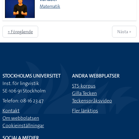
lista
Matematik
« Föregående
Nästa »
STOCKHOLMS UNIVERSITET
ANDRA WEBBPLATSER
Inst. för lingvistik
STS-korpus
SE-106 91 Stockholm
Gilla Tecken
Telefon: 08-16 23 47
Teckenspråksvideo
Kontakt
Fler länktips
Om webbplatsen
Cookieinställningar
SOCIALA MEDIER