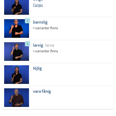
lista
Färger
1
barnslig
1 varianter finns
1
larvig
larva
1 varianter finns
löjlig
vara fånig