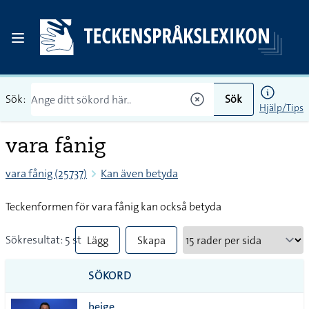
Sök:
Sök
Hjälp/Tips
vara fånig
vara fånig (25737)
Kan även betyda
Teckenformen för vara fånig kan också betyda
Sökresultat: 5 st
Lägg
Skapa
till
PDF
SÖKORD
alla i
beige