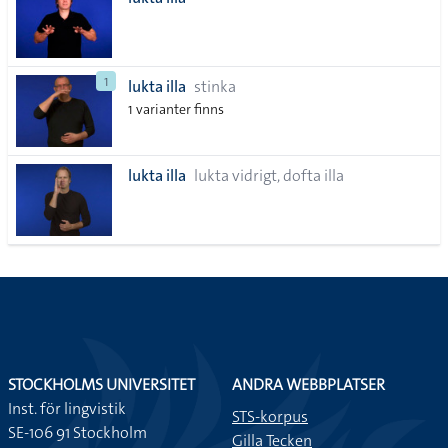
lista
1
lukta illa
stinka
1 varianter finns
lukta illa
lukta vidrigt, dofta illa
STOCKHOLMS UNIVERSITET
ANDRA WEBBPLATSER
Inst. för lingvistik
STS-korpus
SE-106 91 Stockholm
Gilla Tecken