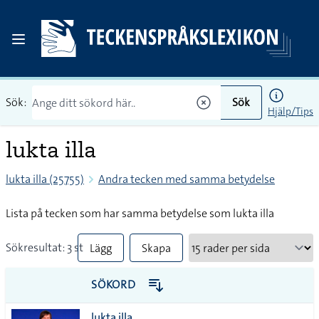
Sök:
Sök
Hjälp/Tips
lukta illa
lukta illa (25755)
Andra tecken med samma betydelse
Lista på tecken som har samma betydelse som lukta illa
Sökresultat: 3 st
Lägg
Skapa
till
PDF
SÖKORD
alla i
lukta illa