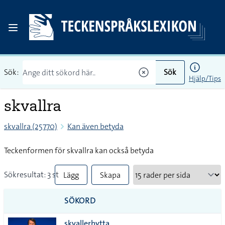
Sök:
Sök
Hjälp/Tips
skvallra
skvallra (25770)
Kan även betyda
Teckenformen för skvallra kan också betyda
Sökresultat: 3 st
Lägg
Skapa
till
PDF
SÖKORD
alla i
skvallerbytta