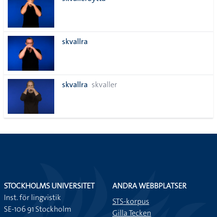
lista
skvallra
skvallra
skvaller
STOCKHOLMS UNIVERSITET
ANDRA WEBBPLATSER
Inst. för lingvistik
STS-korpus
SE-106 91 Stockholm
Gilla Tecken