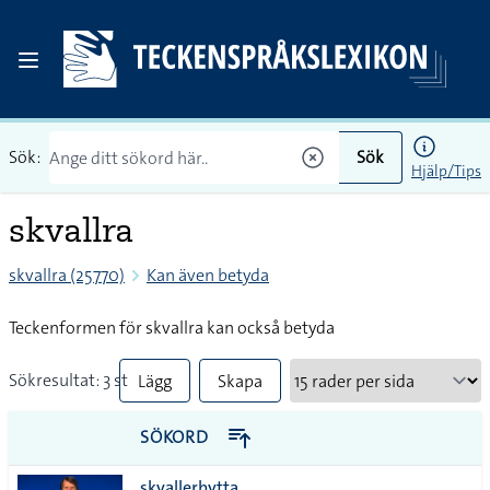
Sök:
Sök
Hjälp/Tips
skvallra
skvallra (25770)
Kan även betyda
Teckenformen för skvallra kan också betyda
Sökresultat: 3 st
Lägg
Skapa
till
PDF
SÖKORD
alla i
skvallerbytta