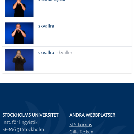
lista
skvallra
skvallra
skvaller
STOCKHOLMS UNIVERSITET
ANDRA WEBBPLATSER
Inst. för lingvistik
STS-korpus
SE-106 91 Stockholm
Gilla Tecken