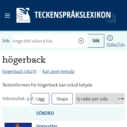
Sök:
Sök
Hjälp/Tips
högerback
högerback (26271)
Kan även betyda
Teckenformen för högerback kan också betyda
Sökresultat: 4 st
Lägg
Skapa
till
PDF
SÖKORD
alla i
högerytter