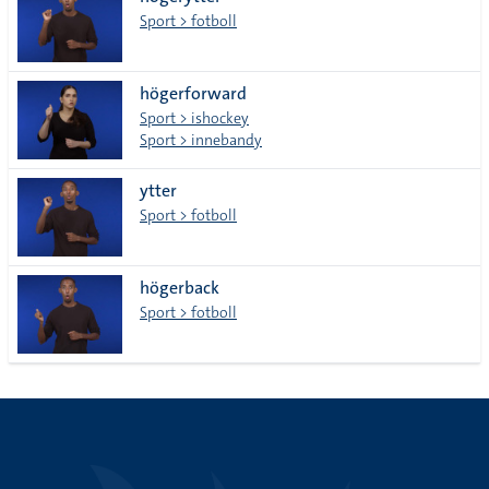
lista
Sport > fotboll
högerforward
Sport > ishockey
Sport > innebandy
ytter
Sport > fotboll
högerback
Sport > fotboll