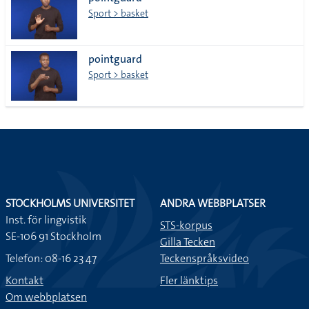
lista
Sport > basket
pointguard
Sport > basket
STOCKHOLMS UNIVERSITET
ANDRA WEBBPLATSER
Inst. för lingvistik
STS-korpus
SE-106 91 Stockholm
Gilla Tecken
Telefon: 08-16 23 47
Teckenspråksvideo
Kontakt
Fler länktips
Om webbplatsen