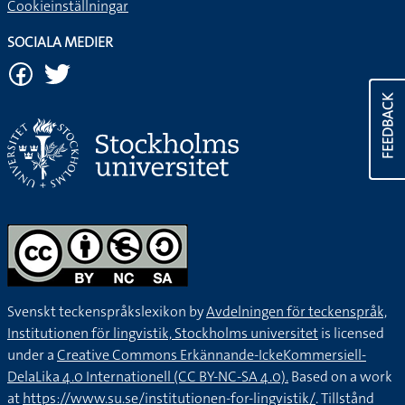
Cookieinställningar
SOCIALA MEDIER
FEEDBACK
Svenskt teckenspråkslexikon by
Avdelningen för teckenspråk,
Institutionen för lingvistik, Stockholms universitet
is licensed
under a
Creative Commons Erkännande-IckeKommersiell-
DelaLika 4.0 Internationell (CC BY-NC-SA 4.0).
Based on a work
at
https://www.su.se/institutionen-for-lingvistik/
. Tillstånd