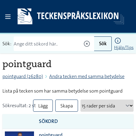
Sök:
Sök
Hjälp/Tips
pointguard
pointguard (26280)
Andra tecken med samma betydelse
Lista på tecken som har samma betydelse som pointguard
Sökresultat: 2 st
Lägg
Skapa
till
PDF
SÖKORD
alla i
pointguard