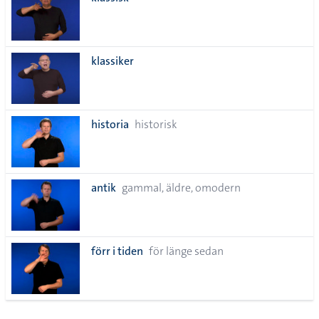
lista
klassiker
historia
historisk
antik
gammal, äldre, omodern
förr i tiden
för länge sedan