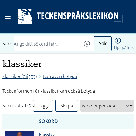
Sök:
Sök
Hjälp/Tips
klassiker
klassiker (26579)
Kan även betyda
Teckenformen för klassiker kan också betyda
Sökresultat: 5 st
Lägg
Skapa
till
PDF
SÖKORD
alla i
klassisk