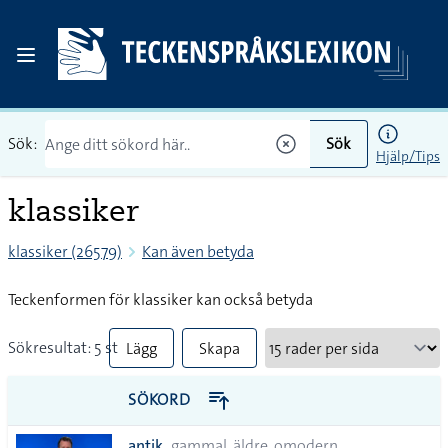
Sök:
Sök
Hjälp/Tips
klassiker
klassiker (26579)
Kan även betyda
Teckenformen för klassiker kan också betyda
Sökresultat: 5 st
Lägg
Skapa
till
PDF
SÖKORD
alla i
antik
gammal, äldre, omodern