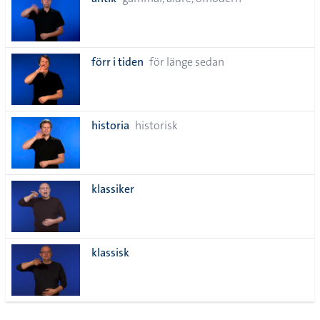
lista
förr i tiden
för länge sedan
historia
historisk
klassiker
klassisk