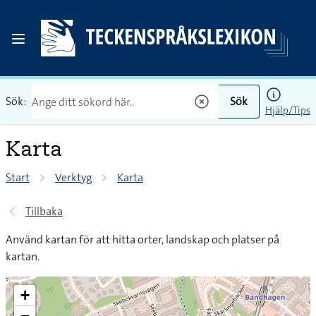
Sök:
Sök
Hjälp/Tips
Karta
Start
Verktyg
Karta
Tillbaka
Använd kartan för att hitta orter, landskap och platser på
kartan.
+