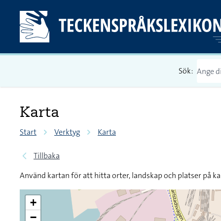
Sök:
Karta
Start
Verktyg
Karta
Tillbaka
Använd kartan för att hitta orter, landskap och platser på ka
+
−