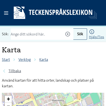
Sök:
Sök
Hjälp/Tips
Karta
Start
Verktyg
Karta
Tillbaka
Använd kartan för att hitta orter, landskap och platser på
kartan.
+