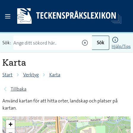
Sök:
Sök
Hjälp/Tips
Karta
Start
Verktyg
Karta
Tillbaka
Använd kartan för att hitta orter, landskap och platser på
kartan.
+