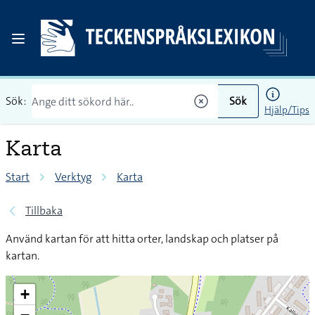
Sök:
Sök
Hjälp/Tips
Karta
Start
Verktyg
Karta
Tillbaka
Använd kartan för att hitta orter, landskap och platser på
kartan.
+