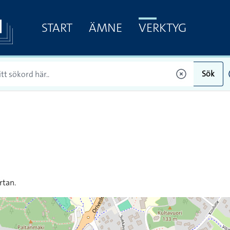
START
ÄMNE
VERKTYG
Sök
rtan.