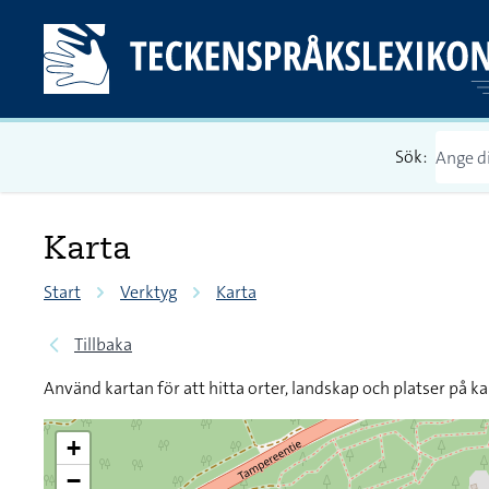
Sök:
Karta
Start
Verktyg
Karta
Tillbaka
Använd kartan för att hitta orter, landskap och platser på ka
+
−