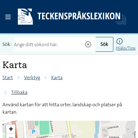
Sök:
Sök
Hjälp/Tips
Karta
Start
Verktyg
Karta
Tillbaka
Använd kartan för att hitta orter, landskap och platser på
kartan.
+