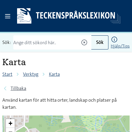
Sök:
Sök
Hjälp/Tips
Karta
Start
Verktyg
Karta
Tillbaka
Använd kartan för att hitta orter, landskap och platser på
kartan.
+