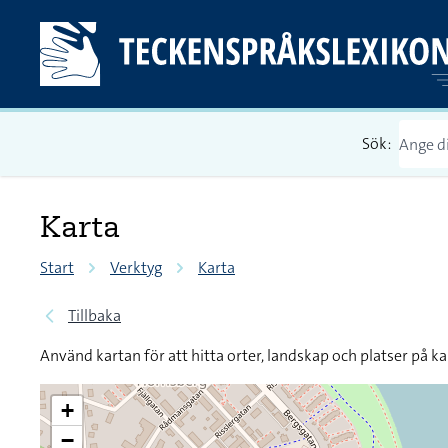
Sök:
Karta
Start
Verktyg
Karta
Tillbaka
Använd kartan för att hitta orter, landskap och platser på ka
+
−