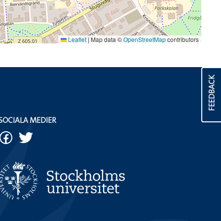
Leaflet
|
Map data ©
OpenStreetMap
contributors
FEEDBACK
SOCIALA MEDIER