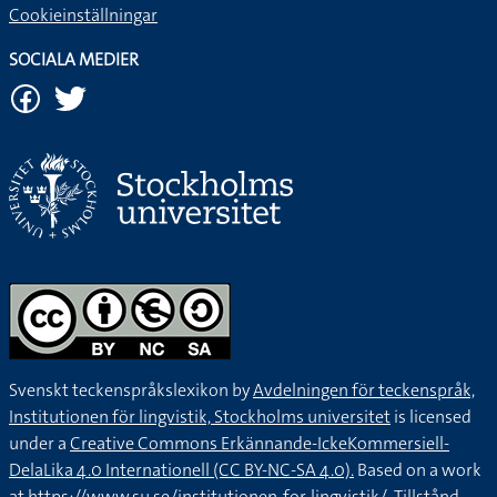
Cookieinställningar
SOCIALA MEDIER
Svenskt teckenspråkslexikon by
Avdelningen för teckenspråk,
Institutionen för lingvistik, Stockholms universitet
is licensed
under a
Creative Commons Erkännande-IckeKommersiell-
DelaLika 4.0 Internationell (CC BY-NC-SA 4.0).
Based on a work
at
https://www.su.se/institutionen-for-lingvistik/
. Tillstånd