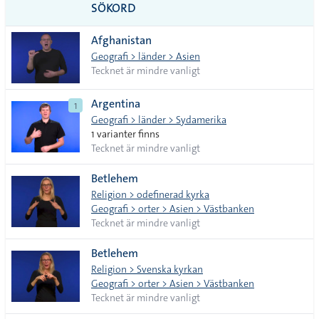
till
PDF
SÖKORD
alla i
Afghanistan
lista
Geografi > länder > Asien
Tecknet är mindre vanligt
Argentina
1
Geografi > länder > Sydamerika
1 varianter finns
Tecknet är mindre vanligt
Betlehem
Religion > odefinerad kyrka
Geografi > orter > Asien > Västbanken
Tecknet är mindre vanligt
Betlehem
Religion > Svenska kyrkan
Geografi > orter > Asien > Västbanken
Tecknet är mindre vanligt