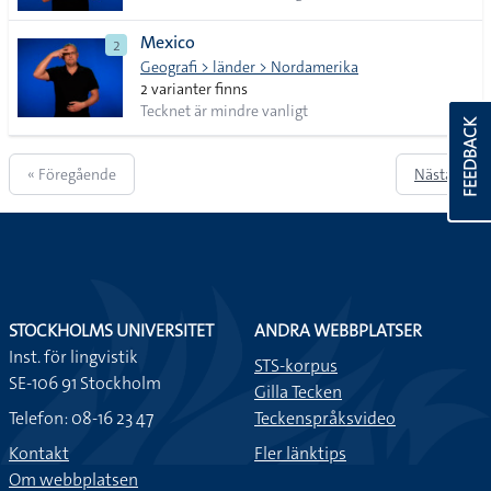
Mexico
2
Geografi > länder > Nordamerika
2 varianter finns
Tecknet är mindre vanligt
FEEDBACK
« Föregående
Nästa »
STOCKHOLMS UNIVERSITET
ANDRA WEBBPLATSER
Inst. för lingvistik
STS-korpus
SE-106 91 Stockholm
Gilla Tecken
Telefon: 08-16 23 47
Teckenspråksvideo
Kontakt
Fler länktips
Om webbplatsen