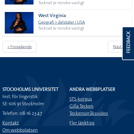
Tecknet är mindre vanligt
West Virginia
Geografi > delstater i USA
Tecknet är mindre vanligt
FEEDBACK
« Föregående
Nästa »
STOCKHOLMS UNIVERSITET
ANDRA WEBBPLATSER
Inst. för lingvistik
STS-korpus
SE-106 91 Stockholm
Gilla Tecken
Telefon: 08-16 23 47
Teckenspråksvideo
Kontakt
Fler länktips
Om webbplatsen