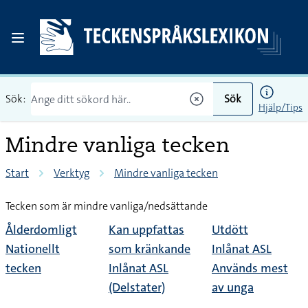
Sök:
Sök
Hjälp/Tips
Mindre vanliga tecken
Start
Verktyg
Mindre vanliga tecken
Tecken som är mindre vanliga/nedsättande
Ålderdomligt
Kan uppfattas
Utdött
Nationellt
som kränkande
Inlånat ASL
tecken
Inlånat ASL
Används mest
(Delstater)
av unga