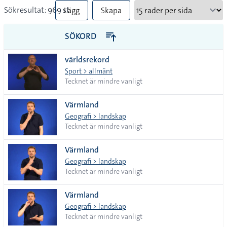
Sökresultat: 969 st
Lägg
Skapa
till
PDF
SÖKORD
alla i
världsrekord
lista
Sport > allmänt
Tecknet är mindre vanligt
Värmland
Geografi > landskap
Tecknet är mindre vanligt
Värmland
Geografi > landskap
Tecknet är mindre vanligt
Värmland
Geografi > landskap
Tecknet är mindre vanligt