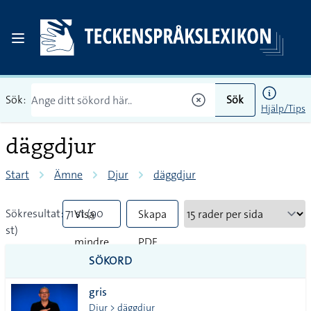
Sök:
Sök
Hjälp/Tips
däggdjur
Start
Ämne
Djur
däggdjur
Sökresultat: 71 st (90
Visa
Skapa
st)
mindre
PDF
SÖKORD
vanliga
gris
tecken
Djur > däggdjur