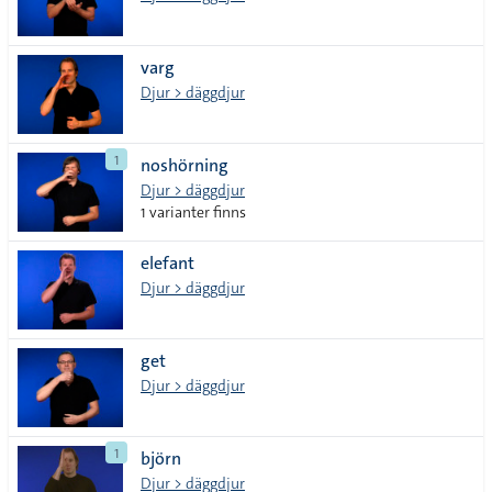
varg
Djur > däggdjur
1
noshörning
Djur > däggdjur
1 varianter finns
elefant
Djur > däggdjur
get
Djur > däggdjur
1
björn
Djur > däggdjur