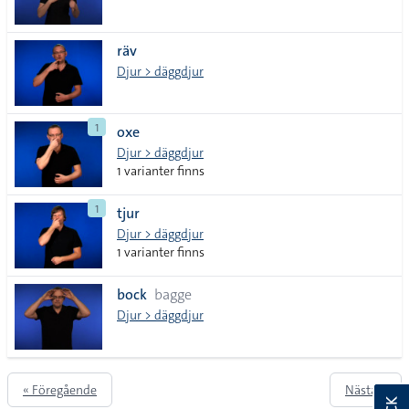
räv
Djur > däggdjur
1
oxe
Djur > däggdjur
1 varianter finns
1
tjur
Djur > däggdjur
1 varianter finns
bock
bagge
Djur > däggdjur
« Föregående
Nästa »