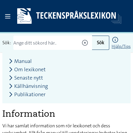
Sök:
Sök
Hjälp/Tips
Manual
Om lexikonet
Senaste nytt
Källhänvisning
Publikationer
Information
Vi har samlat information som rör lexikonet och dess
verksamhet. Allt från manual till uppdateringar/nyheter kring