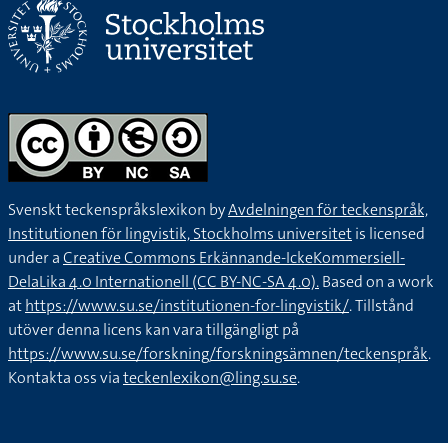
Svenskt teckenspråkslexikon by
Avdelningen för teckenspråk,
Institutionen för lingvistik, Stockholms universitet
is licensed
under a
Creative Commons Erkännande-IckeKommersiell-
DelaLika 4.0 Internationell (CC BY-NC-SA 4.0).
Based on a work
at
https://www.su.se/institutionen-for-lingvistik/
. Tillstånd
utöver denna licens kan vara tillgängligt på
https://www.su.se/forskning/forskningsämnen/teckenspråk
.
Kontakta oss via
teckenlexikon@ling.su.se
.