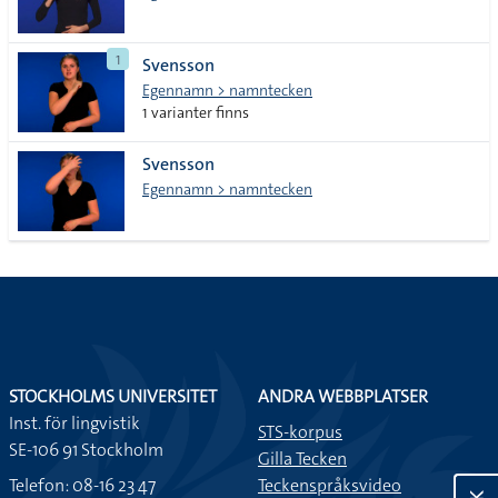
1
Svensson
Egennamn > namntecken
1 varianter finns
Svensson
Egennamn > namntecken
STOCKHOLMS UNIVERSITET
ANDRA WEBBPLATSER
Inst. för lingvistik
STS-korpus
SE-106 91 Stockholm
Gilla Tecken
Telefon: 08-16 23 47
Teckenspråksvideo