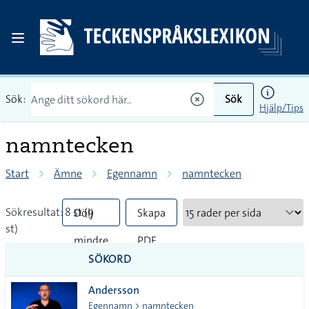
Sök:
Sök
Hjälp/Tips
namntecken
Start
Ämne
Egennamn
namntecken
Sökresultat: 8 st (9
Dölj
Skapa
st)
mindre
PDF
SÖKORD
vanliga
Andersson
tecken
Egennamn > namntecken