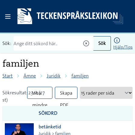
Sök:
Sök
Hjälp/Tips
familjen
Start
Ämne
Juridik
familjen
Sökresultat: 23 st (27
Visa
Skapa
st)
mindre
PDF
SÖKORD
vanliga
betänketid
tecken
Juridik > familjen