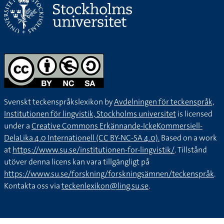
Svenskt teckenspråkslexikon by
Avdelningen för teckenspråk,
Institutionen för lingvistik, Stockholms universitet
is licensed
under a
Creative Commons Erkännande-IckeKommersiell-
DelaLika 4.0 Internationell (CC BY-NC-SA 4.0).
Based on a work
at
https://www.su.se/institutionen-for-lingvistik/
. Tillstånd
utöver denna licens kan vara tillgängligt på
https://www.su.se/forskning/forskningsämnen/teckenspråk
.
Kontakta oss via
teckenlexikon@ling.su.se
.