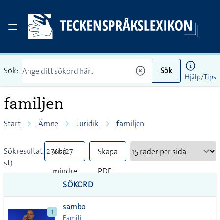
Sök:
Sök
Hjälp/Tips
familjen
Start
Ämne
Juridik
familjen
Sökresultat: 23 st (27
Visa
Skapa
st)
mindre
PDF
SÖKORD
vanliga
sambo
tecken
1
Familj