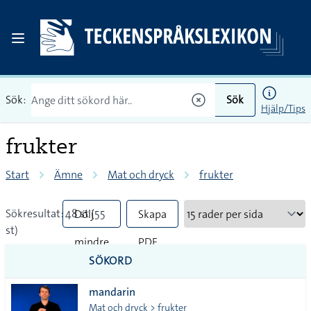
Sök:
Sök
Hjälp/Tips
frukter
Start
Ämne
Mat och dryck
frukter
Sökresultat: 48 st (55
Dölj
Skapa
st)
mindre
PDF
SÖKORD
vanliga
mandarin
tecken
Mat och dryck > frukter