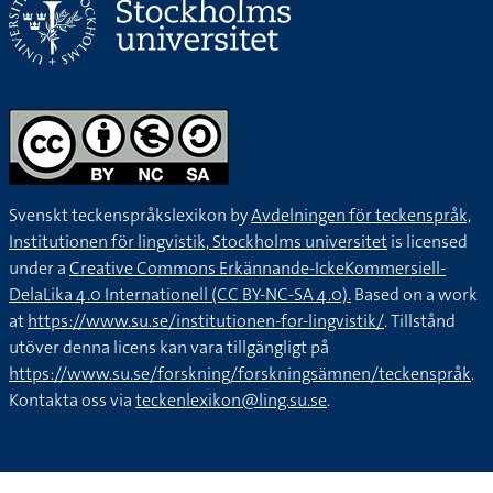
Svenskt teckenspråkslexikon by
Avdelningen för teckenspråk,
Institutionen för lingvistik, Stockholms universitet
is licensed
under a
Creative Commons Erkännande-IckeKommersiell-
DelaLika 4.0 Internationell (CC BY-NC-SA 4.0).
Based on a work
at
https://www.su.se/institutionen-for-lingvistik/
. Tillstånd
utöver denna licens kan vara tillgängligt på
https://www.su.se/forskning/forskningsämnen/teckenspråk
.
Kontakta oss via
teckenlexikon@ling.su.se
.