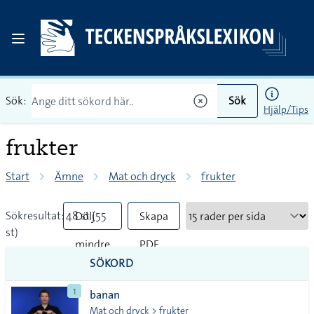
Sök:
Sök
Hjälp/Tips
frukter
Start
Ämne
Mat och dryck
frukter
Sökresultat: 48 st (55
Dölj
Skapa
st)
mindre
PDF
SÖKORD
vanliga
1
banan
tecken
Mat och dryck > frukter