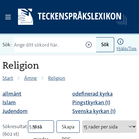
Sök:
Sök
Hjälp/Tips
Religion
Start
Ämne
Religion
allmänt
odefinerad kyrka
Islam
Pingstkyrkan (1)
Judendom
Svenska kyrkan (1)
Sökresultat: 539 st
Visa
Skapa
(602 st)