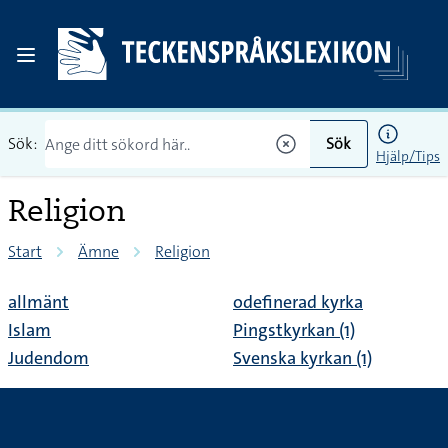
Sök:
Sök
Hjälp/Tips
Religion
Start
Ämne
Religion
allmänt
odefinerad kyrka
Islam
Pingstkyrkan (1)
Judendom
Svenska kyrkan (1)