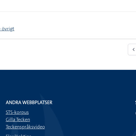
 övrigt
ANDRA WEBBPLATSER
STS-korpus
Gilla Tecken
Teckenspråksvideo