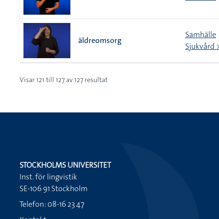
Samhälle
äldreomsorg
Sjukvård >
Visar
121
till
127
av
127
resultat
STOCKHOLMS UNIVERSITET
Inst. för lingvistik
SE-106 91 Stockholm
Telefon: 08-16 23 47