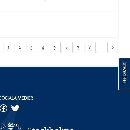
1
2
3
4
5
6
7
8
9
FEEDBACK
SOCIALA MEDIER