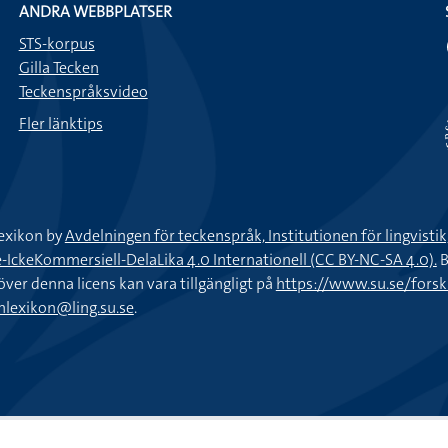
ANDRA WEBBPLATSER
STS-korpus
Gilla Tecken
Teckenspråksvideo
Fler länktips
exikon by
Avdelningen för teckenspråk, Institutionen för lingvisti
keKommersiell-DelaLika 4.0 Internationell (CC BY-NC-SA 4.0).
B
töver denna licens kan vara tillgängligt på
https://www.su.se/fors
nlexikon@ling.su.se
.