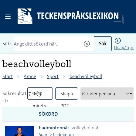
Sök:
Sök
Hjälp/Tips
beachvolleyboll
Start
Ämne
Sport
beachvolleyboll
Sökresultat: 7 st (10
Dölj
Skapa
st)
mindre
PDF
SÖKORD
vanliga
badmintonnät
volleybollnät
tecken
Sport > badminton