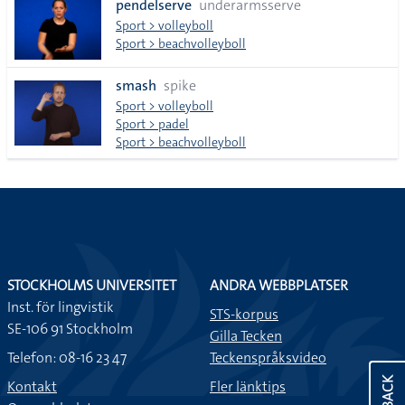
pendelserve
underarmsserve
Sport > volleyboll
Sport > beachvolleyboll
smash
spike
Sport > volleyboll
Sport > padel
Sport > beachvolleyboll
STOCKHOLMS UNIVERSITET
ANDRA WEBBPLATSER
Inst. för lingvistik
STS-korpus
SE-106 91 Stockholm
Gilla Tecken
Telefon: 08-16 23 47
Teckenspråksvideo
Kontakt
Fler länktips