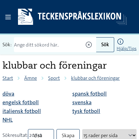
Sök:
Sök
Hjälp/Tips
klubbar och föreningar
Start
Ämne
Sport
klubbar och föreningar
döva
spansk fotboll
engelsk fotboll
svenska
italiensk fotboll
tysk fotboll
NHL
Sökresultat: 207 st
Visa
Skapa