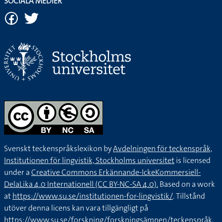
SOCIALA MEDIER
Svenskt teckenspråkslexikon by
Avdelningen för teckenspråk,
Institutionen för lingvistik, Stockholms universitet
is licensed
under a
Creative Commons Erkännande-IckeKommersiell-
DelaLika 4.0 Internationell (CC BY-NC-SA 4.0).
Based on a work
at
https://www.su.se/institutionen-for-lingvistik/
. Tillstånd
utöver denna licens kan vara tillgängligt på
https://www.su.se/forskning/forskningsämnen/teckenspråk
.