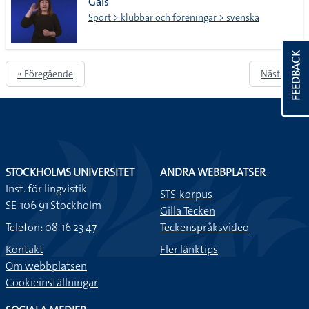
Gais
Sport > klubbar och föreningar > svenska
FEEDBACK
« Föregående
Nästa »
STOCKHOLMS UNIVERSITET
ANDRA WEBBPLATSER
Inst. för lingvistik
STS-korpus
SE-106 91 Stockholm
Gilla Tecken
Telefon: 08-16 23 47
Teckenspråksvideo
Kontakt
Fler länktips
Om webbplatsen
Cookieinställningar