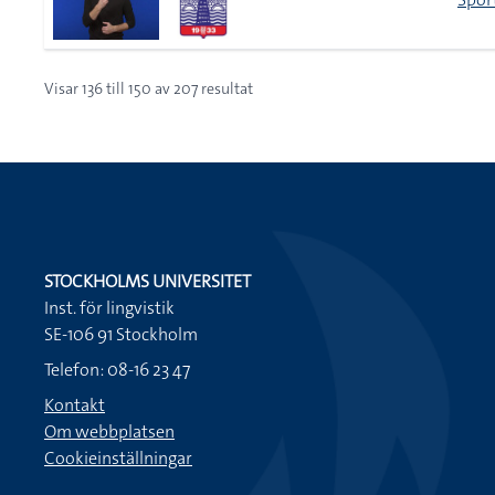
Visar
136
till
150
av
207
resultat
STOCKHOLMS UNIVERSITET
Inst. för lingvistik
SE-106 91 Stockholm
Telefon: 08-16 23 47
Kontakt
Om webbplatsen
Cookieinställningar