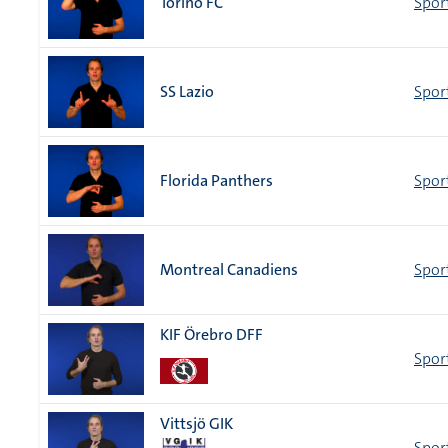
Torino FC
Sport
SS Lazio
Sport
Florida Panthers
Spor
Montreal Canadiens
Spor
KIF Örebro DFF
Spor
Vittsjö GIK
Spor