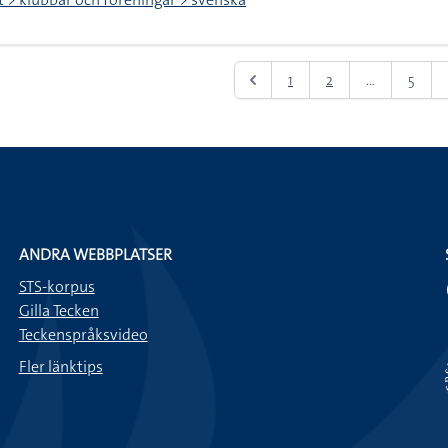
1
2
...
5
ANDRA WEBBPLATSER
STS-korpus
Gilla Tecken
Teckenspråksvideo
Fler länktips