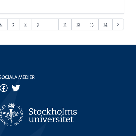
6
7
8
9
10
11
12
13
14
SOCIALA MEDIER