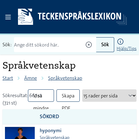
Sök:
Sök
Hjälp/Tips
Språkvetenskap
Start
Ämne
Språkvetenskap
Sökresultat: 667 st
Visa
Skapa
(721 st)
mindre
PDF
SÖKORD
vanliga
hyponymi
tecken
Språkvetenskap