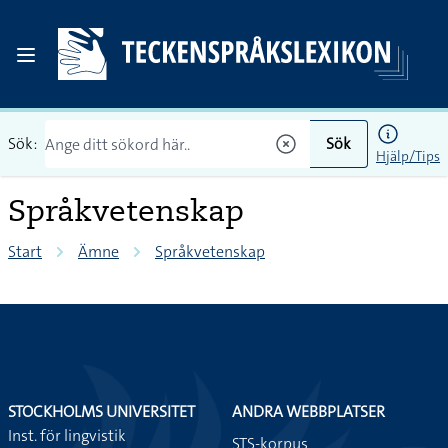
Sök:
Sök
Hjälp/Tips
Språkvetenskap
Start
Ämne
Språkvetenskap
STOCKHOLMS UNIVERSITET
ANDRA WEBBPLATSER
Inst. för lingvistik
STS-korpus