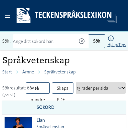
Sök:
Sök
Hjälp/Tips
Språkvetenskap
Start
Ämne
Språkvetenskap
Sökresultat: 667 st
Visa
Skapa
(721 st)
mindre
PDF
SÖKORD
vanliga
Elan
tecken
Språkvetenskap