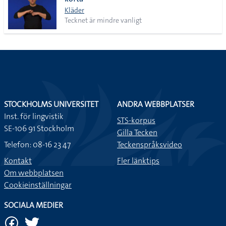
lista
Kläder
Tecknet är mindre vanligt
STOCKHOLMS UNIVERSITET
ANDRA WEBBPLATSER
Inst. för lingvistik
STS-korpus
SE-106 91 Stockholm
Gilla Tecken
Telefon: 08-16 23 47
Teckenspråksvideo
Kontakt
Fler länktips
Om webbplatsen
Cookieinställningar
SOCIALA MEDIER