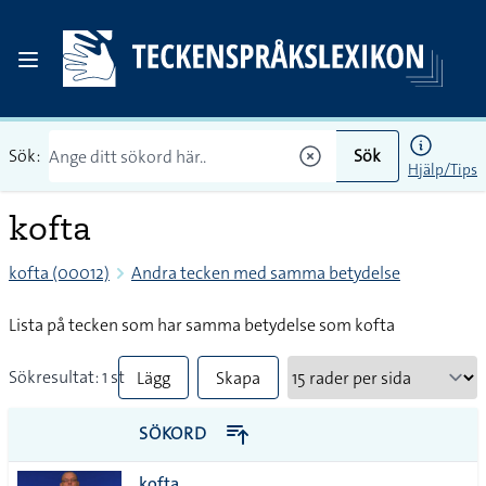
Sök:
Sök
Hjälp/Tips
kofta
kofta (00012)
Andra tecken med samma betydelse
Lista på tecken som har samma betydelse som kofta
Sökresultat: 1 st
Lägg
Skapa
till
PDF
SÖKORD
alla i
kofta