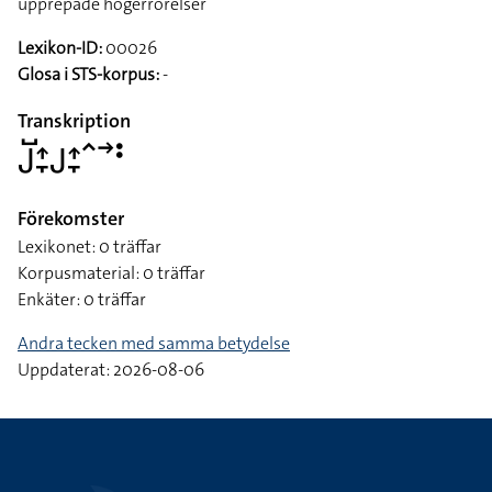
upprepade högerrörelser
Lexikon-ID:
00026
Glosa i STS-korpus:
-
Transkription
􌤢􌤹􌤴􌥙􌤢􌤴􌥙􌥦􌥣􌥻
Förekomster
Lexikonet: 0 träffar
Korpusmaterial: 0 träffar
Enkäter: 0 träffar
Andra tecken med samma betydelse
Uppdaterat: 2026-08-06