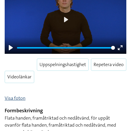
Play
Play
Enter
fulls
Uppspelningshastighet
Repetera video
Videolänkar
Visa foton
Formbeskrivning
Flata handen, framåtriktad och nedåtvänd, för uppåt
ovanför flata handen, framåtriktad och nedåtvänd, med