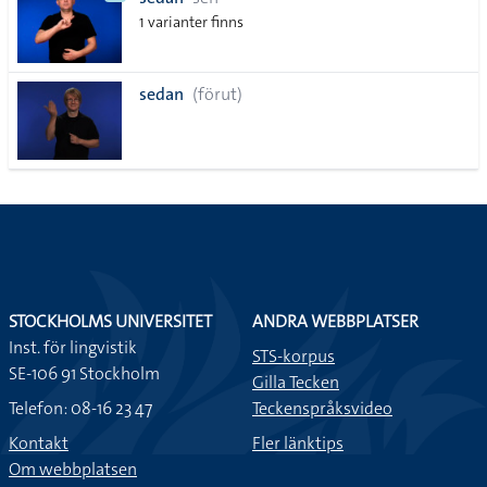
lista
1 varianter finns
sedan
(förut)
STOCKHOLMS UNIVERSITET
ANDRA WEBBPLATSER
Inst. för lingvistik
STS-korpus
SE-106 91 Stockholm
Gilla Tecken
Telefon: 08-16 23 47
Teckenspråksvideo
Kontakt
Fler länktips
Om webbplatsen