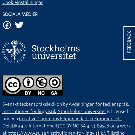
Cookieinställningar
SOCIALA MEDIER
FEEDBACK
Svenskt teckenspråkslexikon by
Avdelningen för teckenspråk,
Institutionen för lingvistik, Stockholms universitet
is licensed
under a
Creative Commons Erkännande-IckeKommersiell-
DelaLika 4.0 Internationell (CC BY-NC-SA 4.0).
Based on a work
at
https://www.su.se/institutionen-for-lingvistik/
. Tillstånd