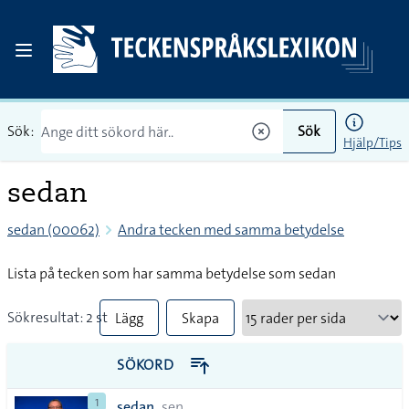
Sök:
Sök
Hjälp/Tips
sedan
sedan (00062)
Andra tecken med samma betydelse
Lista på tecken som har samma betydelse som sedan
Sökresultat: 2 st
Lägg
Skapa
till
PDF
SÖKORD
alla i
1
sedan
sen