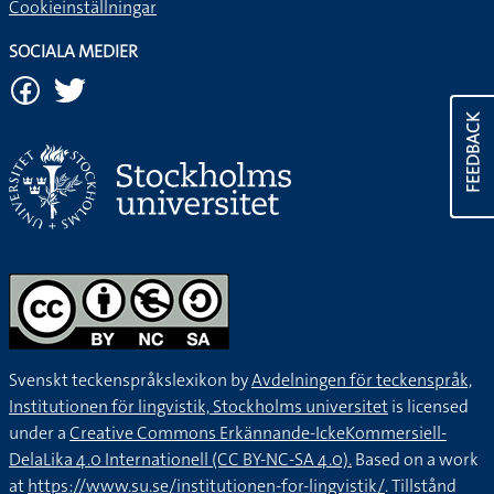
Cookieinställningar
SOCIALA MEDIER
FEEDBACK
Svenskt teckenspråkslexikon by
Avdelningen för teckenspråk,
Institutionen för lingvistik, Stockholms universitet
is licensed
under a
Creative Commons Erkännande-IckeKommersiell-
DelaLika 4.0 Internationell (CC BY-NC-SA 4.0).
Based on a work
at
https://www.su.se/institutionen-for-lingvistik/
. Tillstånd