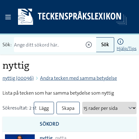
Sök:
Sök
Hjälp/Tips
nyttig
nyttig (00096)
Andra tecken med samma betydelse
Lista på tecken som har samma betydelse som nyttig
Sökresultat: 2 st
Lägg
Skapa
till
PDF
SÖKORD
alla i
nyttig
nytta