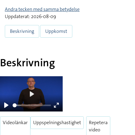
Andra tecken med samma betydelse
Uppdaterat: 2026-08-09
Beskrivning
Uppkomst
Beskrivning
Play
Play
Enter
fullscreen
Videolänkar
Uppspelningshastighet
Repetera
video