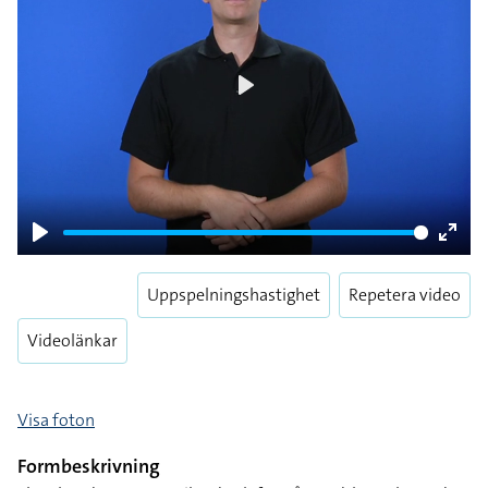
Play
Play
Enter
fulls
Uppspelningshastighet
Repetera video
Videolänkar
Visa foton
Formbeskrivning