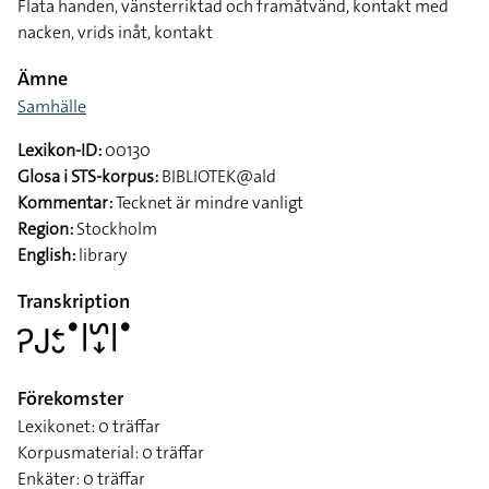
Flata handen, vänsterriktad och framåtvänd, kontakt med
nacken, vrids inåt, kontakt
Ämne
Samhälle
Lexikon-ID:
00130
Glosa i STS-korpus:
BIBLIOTEK@ald
Kommentar:
Tecknet är mindre vanligt
Region:
Stockholm
English:
library
Transkription
􌤜􌤢􌥓􌤷􌤟􌥼􌥲􌦊􌥼􌤟
Förekomster
Lexikonet: 0 träffar
Korpusmaterial: 0 träffar
Enkäter: 0 träffar