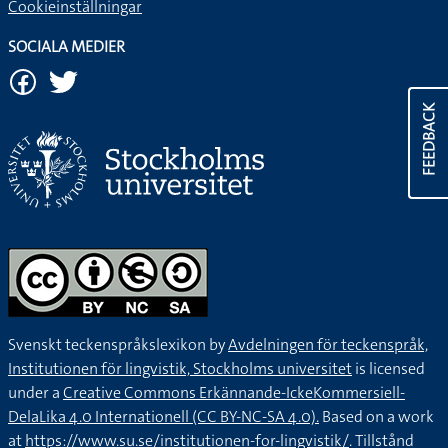
Cookieinställningar
SOCIALA MEDIER
FEEDBACK
Svenskt teckenspråkslexikon by
Avdelningen för teckenspråk,
Institutionen för lingvistik, Stockholms universitet
is licensed
under a
Creative Commons Erkännande-IckeKommersiell-
DelaLika 4.0 Internationell (CC BY-NC-SA 4.0).
Based on a work
at
https://www.su.se/institutionen-for-lingvistik/
. Tillstånd