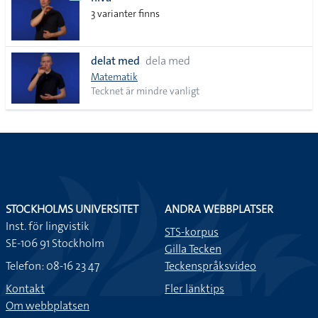
lista
3 varianter finns
delat med
dela med
Matematik
Tecknet är mindre vanligt
STOCKHOLMS UNIVERSITET
ANDRA WEBBPLATSER
Inst. för lingvistik
STS-korpus
SE-106 91 Stockholm
Gilla Tecken
Telefon: 08-16 23 47
Teckenspråksvideo
Kontakt
Fler länktips
Om webbplatsen