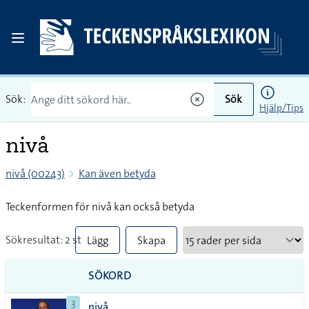
Sök:
Sök
Hjälp/Tips
nivå
nivå (00243)
Kan även betyda
Teckenformen för nivå kan också betyda
Sökresultat: 2 st
Lägg
Skapa
till
PDF
SÖKORD
alla i
3
nivå