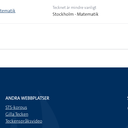
Tecknet är mindre vanligt
tematik
Stockholm - Matematik
ANDRA WEBBPLATSER
STS-korpus
Gilla Tecken
Teckenspråksvideo