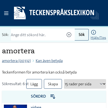
Sök:
Sök
Hjälp/Tips
amortera
amortera (00332)
Kan även betyda
Teckenformen för amortera kan också betyda
Sökresultat: 6 st
Lägg
Skapa
till
PDF
SÖKORD
alla i
vidare